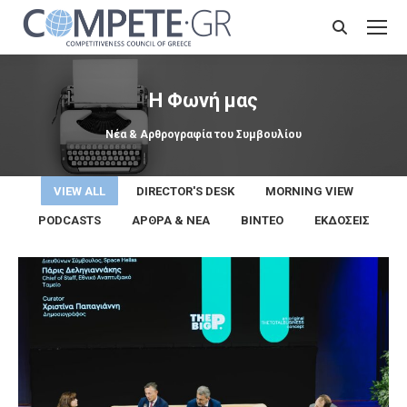
Search:
Η Φωνή μας
You are here:
Νέα & Αρθρογραφία του Συμβουλίου
VIEW ALL
DIRECTOR'S DESK
MORNING VIEW
PODCASTS
ΆΡΘΡΑ & ΝΈΑ
ΒΊΝΤΕΟ
ΕΚΔΌΣΕΙΣ