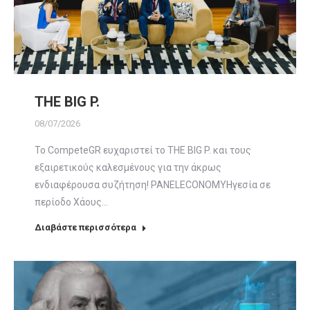
ΤHE BIG P.
08/07/2026
Το CompeteGR ευχαριστεί το ΤHE BIG P. και τους
εξαιρετικούς καλεσμένους για την άκρως
ενδιαφέρουσα συζήτηση! PANELECONOMYΗγεσία σε
περίοδο Χάους…
Διαβάστε περισσότερα