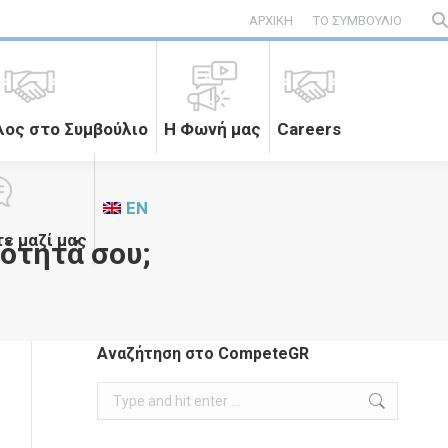
ΑΡΧΙΚΗ
ΤΟ ΣΥΜΒΟΥΛΙΟ
Se
λος στο Συμβούλιο
Η Φωνή μας
Careers
EN
ε μαζί μας
ότητά σου;
Αναζήτηση στο CompeteGR
Search: