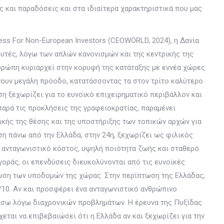
ς και παραδόσεις και στα ιδιαίτερα χαρακτηριστικά που μας
ess For Non-European Investors (CEOWORLD, 2024), η Δανία
υτές, λόγω των απλών κανονισμών και της κεντρικής της
υρώπη κυριαρχεί στην κορυφή της κατάταξης με εννέα χώρες
νουν μεγάλη πρόοδο, κατατάσσοντας τα στον τρίτο καλύτερο
ση ξεχωρίζει για το ευνοϊκό επιχειρηματικό περιβάλλον και
 παρά τις προκλήσεις της γραφειοκρατίας, παραμένει
κής της θέσης και της υποστήριξης των τοπικών αρχών για
ση πάνω από την Ελλάδα, στην 24η, ξεχωρίζει ως φιλικός
ανταγωνιστικό κόστος, υψηλή ποιότητα ζωής και σταθερό
γοράς, οι επενδύσεις διευκολύνονται από τις ευνοϊκές
τίωση των υποδομών της χώρας. Στην περίπτωση της Ελλάδας,
/10. Αν και προσφέρει ένα ανταγωνιστικό ανθρώπινο
πίσω λόγω διαχρονικών προβλημάτων. Η έρευνα της Πυξίδας
ται να επιβεβαιώσει ότι η Ελλάδα αν και ξεχωρίζει για την