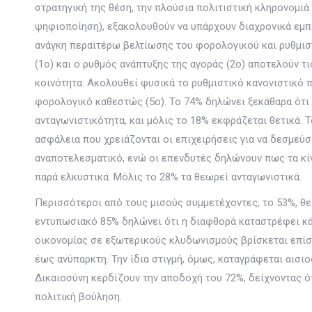
στρατηγική της θέση, την πλούσια πολιτιστική κληρονομιά
ψηφιοποίηση), εξακολουθούν να υπάρχουν διαχρονικά εμπό
ανάγκη περαιτέρω βελτίωσης του φορολογικού και ρυθμιστ
(1ο) και ο ρυθμός ανάπτυξης της αγοράς (2ο) αποτελούν τ
κοινότητα. Ακολουθεί φυσικά το ρυθμιστικό κανονιστικό π
φορολογικό καθεστώς (5ο). Το 74% δηλώνει ξεκάθαρα ότι τ
ανταγωνιστικότητα, και μόλις το 18% εκφράζεται θετικά.
ασφάλεια που χρειάζονται οι επιχειρήσεις για να δεσμεύσ
αναποτελεσματικό, ενώ οι επενδυτές δηλώνουν πως τα κί
παρά ελκυστικά. Μόλις το 28% τα θεωρεί ανταγωνιστικά.
Περισσότεροι από τους μισούς συμμετέχοντες, το 53%, θε
εντυπωσιακό 85% δηλώνει ότι η διαφθορά καταστρέφει κάθ
οικονομίας σε εξωτερικούς κλυδωνισμούς βρίσκεται επίσης
έως ανύπαρκτη. Την ίδια στιγμή, όμως, καταγράφεται αισι
Δικαιοσύνη κερδίζουν την αποδοχή του 72%, δείχνοντας ότ
πολιτική βούληση.