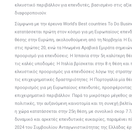
ελκυστικό περιβάλλον για επενδυτές, βασισμένο στις αξίε
διαφοροποιούν.
Σύμφωνα με την έρευνα World’s Best countries To Do Busin
κατατάσσεται πρώτη στον κόσμο για μη Ευρωπαίους επενδ
θέσης στην Ευρώπη, ακολουθούμενη από τη Νορβηγία. Η Ε
στις πρώτες 20, ενώ τα Ηνωμένα Αραβικά Εμιράτα σημειώ
προορισμό για επενδύσεις. Η Ισπανία στην 5η καλύτερη θέ
τις καλές υποδομές. Η Ιταλία βρίσκεται στην 8 η θέση και
ελκυστικός προορισμός για επενδύσεις λόγω της στρατηγι
τις επιχειρηματικές δραστηριότητες. Η Πορτογαλία μία θέ
προορισμός για μη Ευρωπαίους επενδυτές, προσφέροντας 
επιχειρηματικό περιβάλλον. Παρά το μικρότερο μέγεθος α
πολιτικές, την αυξανόμενη καινοτομία και τη συνεχή βελ
η χώρα κατατάσσεται στην 25η θέση, με συνολικό σκορ 7.7
δυναμικό και αρκετές επενδυτικές ευκαιρίες, παραμένει 
2024 του Συμβουλίου Ανταγωνιστικότητας της Ελλάδας έρχε