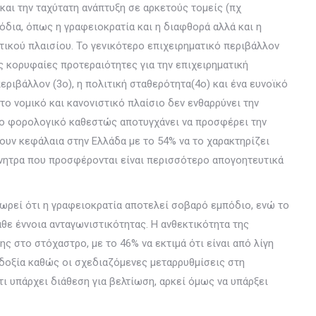
 και την ταχύτατη ανάπτυξη σε αρκετούς τομείς (πχ
δια, όπως η γραφειοκρατία και η διαφθορά αλλά και η
ικού πλαισίου. Το γενικότερο επιχειρηματικό περιβάλλον
ις κορυφαίες προτεραιότητες για την επιχειρηματική
εριβάλλον (3ο), η πολιτική σταθερότητα(4ο) και ένα ευνοϊκό
ο νομικό και κανονιστικό πλαίσιο δεν ενθαρρύνει την
 Το φορολογικό καθεστώς αποτυγχάνει να προσφέρει την
ουν κεφάλαια στην Ελλάδα με το 54% να το χαρακτηρίζει
νητρα που προσφέρονται είναι περισσότερο απογοητευτικά
ωρεί ότι η γραφειοκρατία αποτελεί σοβαρό εμπόδιο, ενώ το
ε έννοια ανταγωνιστικότητας. Η ανθεκτικότητα της
 στο στόχαστρο, με το 46% να εκτιμά ότι είναι από λίγη
οδοξία καθώς οι σχεδιαζόμενες μεταρρυθμίσεις στη
ι υπάρχει διάθεση για βελτίωση, αρκεί όμως να υπάρξει