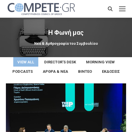
Search:
Η Φωνή μας
You are here:
Νέα & Αρθρογραφία του Συμβουλίου
VIEW ALL
DIRECTOR'S DESK
MORNING VIEW
PODCASTS
ΆΡΘΡΑ & ΝΈΑ
ΒΊΝΤΕΟ
ΕΚΔΌΣΕΙΣ