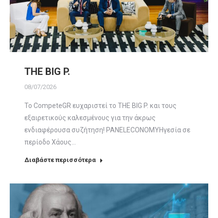
ΤHE BIG P.
08/07/2026
Το CompeteGR ευχαριστεί το ΤHE BIG P. και τους
εξαιρετικούς καλεσμένους για την άκρως
ενδιαφέρουσα συζήτηση! PANELECONOMYΗγεσία σε
περίοδο Χάους…
Διαβάστε περισσότερα