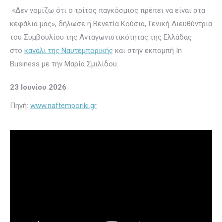
«Δεν νομίζω ότι ο τρίτος παγκόσμιος πρέπει να είναι στα
κεφάλια μας», δήλωσε η Βενετία Κούσια, Γενική Διευθύντρια
του Συμβουλίου της Ανταγωνιστικότητας της Ελλάδας
στο
κανάλι της Ναυτεμπορικής
και στην εκπομπή In
Business με την Μαρία Σμιλίδου.
23 Ιουνίου 2026
Πηγή:
www.naftemporiki.gr