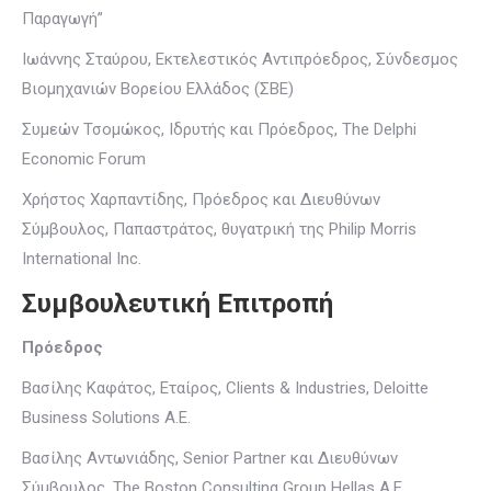
Παραγωγή”
Ιωάννης Σταύρου, Εκτελεστικός Αντιπρόεδρος, Σύνδεσμος
Βιομηχανιών Βορείου Ελλάδος (ΣBΕ)
Συμεών Τσομώκος, Ιδρυτής και Πρόεδρος, The Delphi
Economic Forum
Χρήστος Χαρπαντίδης, Πρόεδρος και Διευθύνων
Σύμβουλος, Παπαστράτος, θυγατρική της Philip Morris
International Inc.
Συμβουλευτική Επιτροπή
Πρόεδρος
Βασίλης Καφάτος, Εταίρος, Clients & Industries, Deloitte
Business Solutions A.Ε.
Βασίλης Αντωνιάδης, Senior Partner και Διευθύνων
Σύμβουλος, The Boston Consulting Group Hellas Α.Ε.