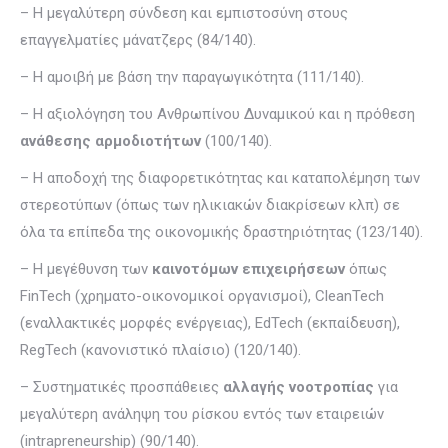
– Η μεγαλύτερη σύνδεση και εμπιστοσύνη στους
επαγγελματίες μάνατζερς (84/140).
– Η αμοιβή με βάση την παραγωγικότητα (111/140).
– Η αξιολόγηση του Ανθρωπίνου Δυναμικού και η πρόθεση
ανάθεσης αρμοδιοτήτων
(100/140).
– Η αποδοχή της διαφορετικότητας και καταπολέμηση των
στερεοτύπων (όπως των ηλικιακών διακρίσεων κλπ) σε
όλα τα επίπεδα της οικονομικής δραστηριότητας (123/140).
– Η μεγέθυνση των
καινοτόμων επιχειρήσεων
όπως
FinTech (χρηματο-οικονομικοί οργανισμοί), CleanTech
(εναλλακτικές μορφές ενέργειας), EdTech (εκπαίδευση),
RegTech (κανονιστικό πλαίσιο) (120/140).
– Συστηματικές προσπάθειες
αλλαγής νοοτροπίας
για
μεγαλύτερη ανάληψη του ρίσκου εντός των εταιρειών
(intrapreneurship) (90/140).