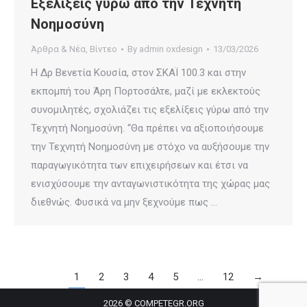
Εξελίξεις γύρω από την Τεχνητή
Νοημοσύνη
Άρθρα & Νέα
,
Βίντεο
By
admin oxdesign
13/03/2026
Η Δρ Βενετία Κουσία, στον ΣΚΑΪ 100.3 και στην
εκπομπή του Άρη Πορτοσάλτε, μαζί με εκλεκτούς
συνομιλητές, σχολιάζει τις εξελίξεις γύρω από την
Τεχνητή Νοημοσύνη. “Θα πρέπει να αξιοποιήσουμε
την Τεχνητή Νοημοσύνη με στόχο να αυξήσουμε την
παραγωγικότητα των επιχειρήσεων και έτσι να
ενισχύσουμε την ανταγωνιστικότητα της χώρας μας
διεθνώς. Φυσικά να μην ξεχνούμε πως …
1
2
3
4
5
…
12
→
2026 © COMPETEGR.ORG