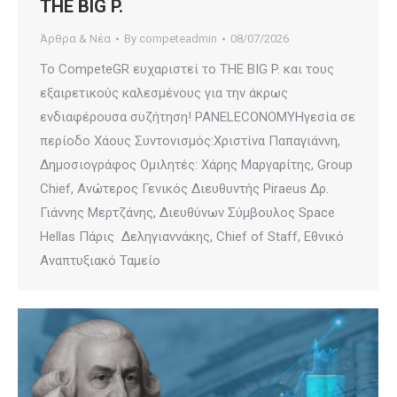
ΤHE BIG P.
Άρθρα & Νέα
By
competeadmin
08/07/2026
Το CompeteGR ευχαριστεί το ΤHE BIG P. και τους
εξαιρετικούς καλεσμένους για την άκρως
ενδιαφέρουσα συζήτηση! PANELECONOMYΗγεσία σε
περίοδο Χάους Συντονισμός:Χριστίνα Παπαγιάννη,
Δημοσιογράφος Ομιλητές: Χάρης Μαργαρίτης, Group
Chief, Ανώτερος Γενικός Διευθυντής Piraeus Δρ.
Γιάννης Μερτζάνης, Διευθύνων Σύμβουλος Space
Hellas Πάρις Δεληγιαννάκης, Chief of Staff, Εθνικό
Αναπτυξιακό Ταμείο