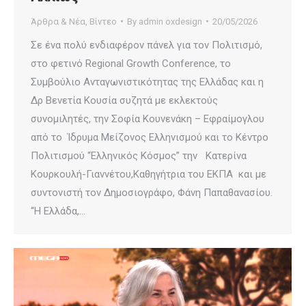
Άρθρα & Νέα
,
Βίντεο
By
admin oxdesign
20/05/2026
Σε ένα πολύ ενδιαφέρον πάνελ για τον Πολιτισμό,
στo φετινό Regional Growth Conference, το
Συμβούλιο Ανταγωνιστικότητας της Ελλάδας και η
Δρ Βενετία Κουσία συζητά με εκλεκτούς
συνομιλητές, την Σοφία Κουνενάκη – Εφραίμογλου
από το Ίδρυμα Μείζονος Ελληνισμού και το Κέντρο
Πολιτισμού “Ελληνικός Κόσμος” την Κατερίνα
Κουρκουλή-Γιαννέτου,Καθηγήτρια του ΕΚΠΑ και με
συντονιστή τον Δημοσιογράφο, Φάνη Παπαθανασίου.
“Η Ελλάδα,…