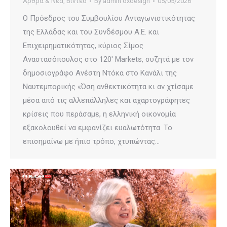
Άρθρα & Νέα
,
Βίντεο
By
admin oxdesign
05/05/2026
Ο Πρόεδρος του Συμβουλίου Ανταγωνιστικότητας
της Ελλάδας και του Συνδέσμου Α.Ε. και
Επιχειρηματικότητας, κύριος Σίμος
Αναστασόπουλος στο 120′ Μarkets, συζητά με τον
δημοσιογράφο Ανέστη Ντόκα στο Κανάλι της
Ναυτεμπορικής «Όση ανθεκτικότητα κι αν χτίσαμε
μέσα από τις αλλεπάλληλες και αχαρτογράφητες
κρίσεις που περάσαμε, η ελληνική οικονομία
εξακολουθεί να εμφανίζει ευαλωτότητα. Το
επισημαίνω με ήπιο τρόπο, χτυπώντας…