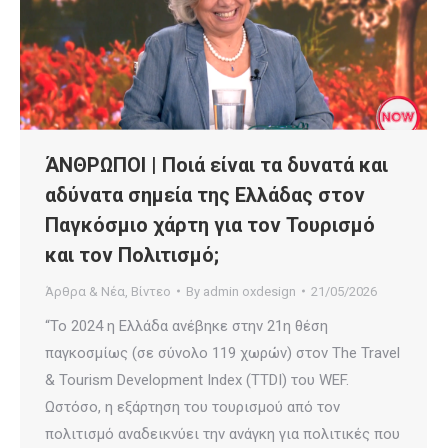
ΆΝΘΡΩΠΟΙ | Ποιά είναι τα δυνατά και
αδύνατα σημεία της Ελλάδας στον
Παγκόσμιο χάρτη για τον Τουρισμό
και τον Πολιτισμό;
Άρθρα & Νέα
,
Βίντεο
By
admin oxdesign
21/05/2026
“Το 2024 η Ελλάδα ανέβηκε στην 21η θέση
παγκοσμίως (σε σύνολο 119 χωρών) στον The Travel
& Tourism Development Index (TTDI) του WEF.
Ωστόσο, η εξάρτηση του τουρισμού από τον
πολιτισμό αναδεικνύει την ανάγκη για πολιτικές που