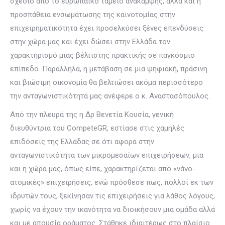
σχέδιο από το ευρωπαϊκό ταμείο ανάκαμψης, αλλά και η
προσπάθεια ενσωμάτωσης της καινοτομίας στην
επιχειρηματικότητα έχει προσελκύσει ξένες επενδύσεις
στην χώρα μας και έχει δώσει στην Ελλάδα τον
χαρακτηρισμό μιας βέλτιστης πρακτικής σε παγκόσμιο
επίπεδο. Παράλληλα, η μετάβαση σε μια ψηφιακή, πράσινη
και βιώσιμη οικονομία θα βελτιώσει ακόμα περισσότερο
την ανταγωνιστικότητά μας ανέφερε ο κ. Αναστασόπουλος.
Από την πλευρά της η Δρ Βενετία Κουσία, γενική
διευθύντρια του CompeteGR, εστίασε στις χαμηλές
επιδόσεις της Ελλάδας σε ότι αφορά στην
ανταγωνιστικότητα των μικρομεσαίων επιχειρήσεων, μια
και η χώρα μας, όπως είπε, χαρακτηρίζεται από «νάνο-
ατομικές» επιχειρήσεις, ενώ πρόσθεσε πως, πολλοί εκ των
ιδρυτών τους, ξεκίνησαν τις επιχειρήσεις για λάθος λόγους,
χωρίς να έχουν την ικανότητα να διοικήσουν μια ομάδα αλλά
και με απουσία οράματος. Στάθηκε ιδιαιτέρως στο πλαίσιο