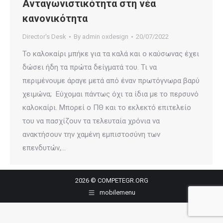
Ανταγωνιστικότητα στη νέα
κανονικότητα
Director's Desk
By
admin oxdesign
20/07/2022
Το καλοκαίρι μπήκε για τα καλά και ο καύσωνας έχει
δώσει ήδη τα πρώτα δείγματά του. Τι να
περιμένουμε άραγε μετά από έναν πρωτόγνωρα βαρύ
χειμώνα; Εύχομαι πάντως όχι τα ίδια με το περσυνό
καλοκαίρι. Μπορεί ο ΠΘ και το εκλεκτό επιτελείο
του να πασχίζουν τα τελευταία χρόνια να
ανακτήσουν την χαμένη εμπιστοσύνη των
επενδυτών,…
2026 © COMPETEGR.ORG
mobilemenu