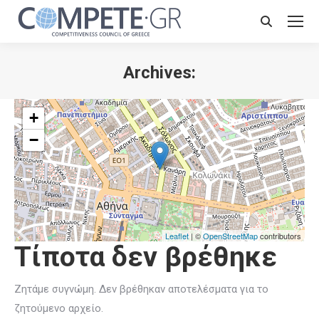
Search:
Archives:
+
−
Leaflet
| ©
OpenStreetMap
contributors
Τίποτα δεν βρέθηκε
Ζητάμε συγνώμη. Δεν βρέθηκαν αποτελέσματα για το
ζητούμενο αρχείο.