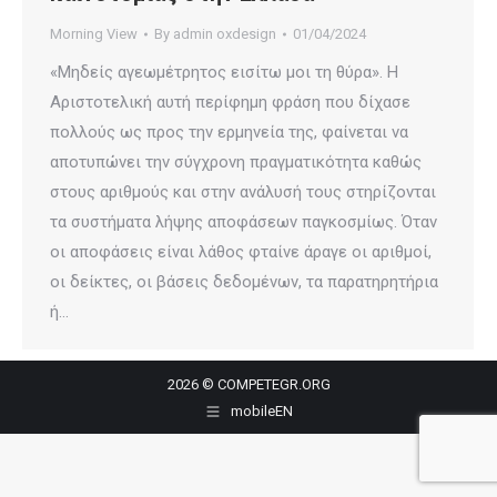
Morning View
By
admin oxdesign
01/04/2024
«Μηδείς αγεωμέτρητος εισίτω μοι τη θύρα». H
Αριστοτελική αυτή περίφημη φράση που δίχασε
πολλούς ως προς την ερμηνεία της, φαίνεται να
αποτυπώνει την σύγχρονη πραγματικότητα καθώς
στους αριθμούς και στην ανάλυσή τους στηρίζονται
τα συστήματα λήψης αποφάσεων παγκοσμίως. Όταν
οι αποφάσεις είναι λάθος φταίνε άραγε οι αριθμοί,
οι δείκτες, οι βάσεις δεδομένων, τα παρατηρητήρια
ή…
2026 © COMPETEGR.ORG
mobileEN